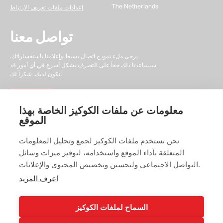
The Netherlands
إعدادات ملفات تعريف الارتباط
تواصل معنا
يرجى ملء نموذج اتصال بسيط وإعلامنا باستفساراتك.
سيساعدنا ذلك حقاً على التصرف بشكل أسرع في أي أمور قد
تكون لديك. شكراً لك!
اتصل بنا
معلومات عن ملفات الكوكيز الخاصة بهذا
الموقع
نحن نستخدم ملفات الكوكيز لجمع وتحليل المعلومات
المتعلقة بأداء الموقع واستخدامه، لتوفير ميزات وسائل
© 2025 Swedish Match Cricket Swedish Match 2025
التواصل الاجتماعي ولتحسين وتخصيص المحتوى والإعلانات.
اعرف المزيد
السماح لملفات الكوكيز