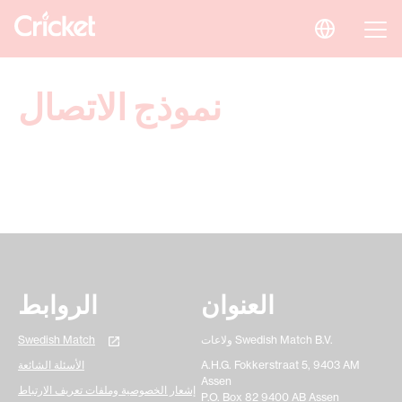
نموذج الاتصال
العنوان
الروابط
ولاعات Swedish Match B.V.
Swedish Match
A.H.G. Fokkerstraat 5, 9403 AM
الأسئلة الشائعة
Assen
إشعار الخصوصية وملفات تعريف الارتباط
P.O. Box 82 9400 AB Assen