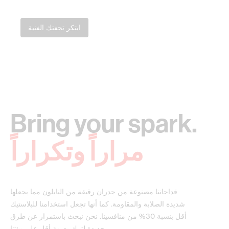
ابتكر تحفتك الفنية
Bring your spark.
مراراً وتكراراً
قداحاتنا مصنوعة من جدران رقيقة من النايلون مما يجعلها
شديدة الصلابة والمقاومة. كما أنها تجعل استخدامنا للبلاستيك
أقل بنسبة 30% من منافسينا. نحن نبحث باستمرار عن طرق
جديدة لترك بصمة أقل على بيئتنا.